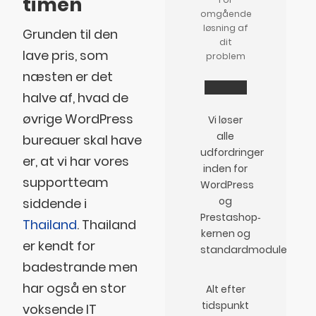
timen
omgående
løsning af
Grunden til den
dit
lave pris, som
problem
næsten er det
halve af, hvad de
øvrige WordPress
Vi løser
alle
bureauer skal have
udfordringer
er, at vi har vores
inden for
supportteam
WordPress
og
siddende i
Prestashop‐
Thailand
. Thailand
kernen og
er kendt for
standardmoduler.
badestrande men
har også en stor
Alt efter
tidspunkt
voksende IT