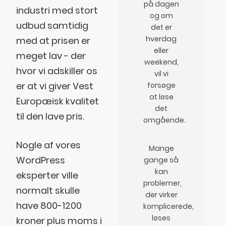
på dagen
industri med stort
og om
udbud samtidig
det er
hverdag
med at prisen er
eller
meget lav - der
weekend,
hvor vi adskiller os
vil vi
er at vi giver Vest
forsøge
at løse
Europæisk kvalitet
det
til den lave pris.
omgående.
Nogle af vores
Mange
WordPress
gange så
kan
eksperter ville
problemer,
normalt skulle
der virker
have 800-1200
komplicerede,
løses
kroner plus moms i