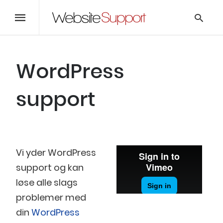
WordPress
Skriv
her
support
og
tryk
enter
Vi yder WordPress
support og kan
løse alle slags
problemer med
din
WordPress