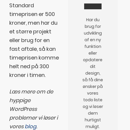
Standard
timeprisen er 500
Har du
kroner, men har du
brug for
et større projekt
udvikling
eller brug for en
af en ny
funktion
fast aftale, så kan
eller
timeprisen komme
opdatere
helt ned på 300
dit
design,
kroner i timen.
så få dine
ønsker på
Læs mere om de
vores
hyppige
todo liste
og vi løser
WordPress
dem
problemer vi løser i
hurtigst
vores
blog
.
muligt.