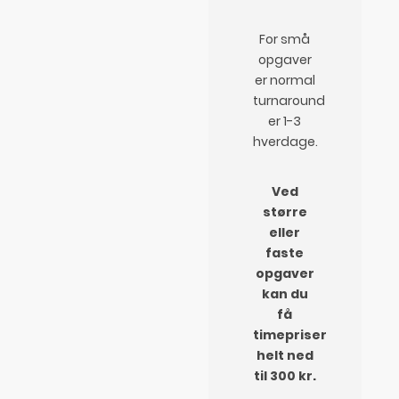
For små
opgaver
er normal
turnaround
er 1-3
hverdage.
Ved
større
eller
faste
opgaver
kan du
få
timepriser
helt ned
til 300 kr.