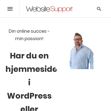
Din online succes -
min passion!
Skriv
her
og
tryk
Har du en
enter
hjemmeside
i
WordPress
eller