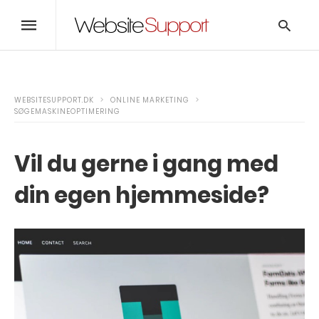
WEBSITESUPPORT.DK
ONLINE MARKETING
Skriv
SØGEMASKINEOPTIMERING
her
og
tryk
Vil du gerne i gang med
enter
din egen hjemmeside?